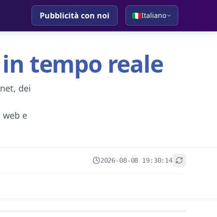
Pubblicità con noi
🇮🇹
Italiano
 in tempo reale
net, dei
ti web e
2026-08-08 19:30:14
+
−
Leaflet
|
© OpenStreetMap contributors