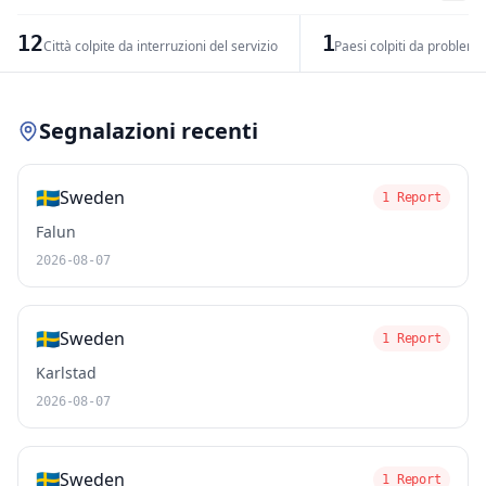
−
12
1
Città colpite da interruzioni del servizio
Paesi colpiti da problemi 
Leaflet
|
© OpenStreetMap contributors
Segnalazioni recenti
🇸🇪
Sweden
1 Report
Falun
2026-08-07
🇸🇪
Sweden
1 Report
Karlstad
2026-08-07
🇸🇪
Sweden
1 Report