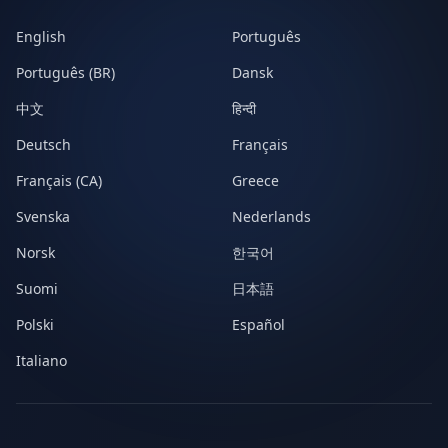
English
Português
Português (BR)
Dansk
中文
हिन्दी
Deutsch
Français
Français (CA)
Greece
Svenska
Nederlands
Norsk
한국어
Suomi
日本語
Polski
Español
Italiano