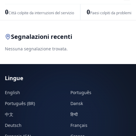
−
0
0
Città colpite da interruzioni del servizio
Paesi colpiti da problemi di
Leaflet
|
© OpenStreetMap contributors
Segnalazioni recenti
Nessuna segnalazione trovata.
Lingue
English
Português
Português (BR)
Dansk
中文
हिन्दी
Deutsch
Français