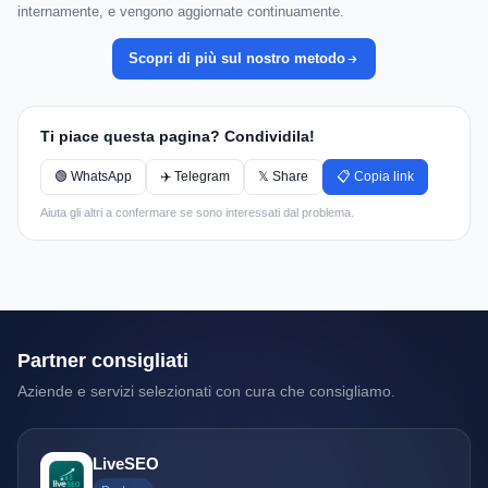
internamente, e vengono aggiornate continuamente.
Scopri di più sul nostro metodo
Ti piace questa pagina? Condividila!
🟢 WhatsApp
✈️ Telegram
𝕏 Share
📋 Copia link
Aiuta gli altri a confermare se sono interessati dal problema.
Partner consigliati
Aziende e servizi selezionati con cura che consigliamo.
LiveSEO