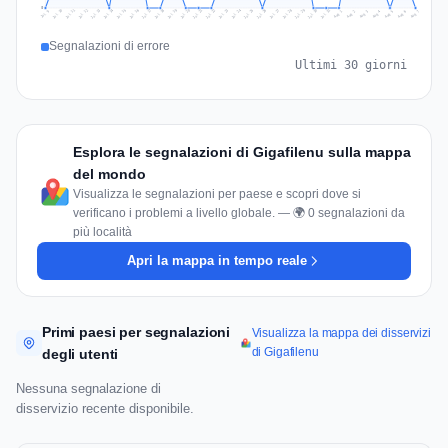
0
Jul 16
Jul 19
Jul 22
Jul 25
Jul 12
Jul 15
Jul 28
Jul 31
Jul 18
Jul 21
Jul 24
Jul 11
Jul 14
Jul 27
Jul 30
Jul 17
Jul 20
Jul 23
Jul 10
Jul 13
Jul 26
Jul 29
Aug 2
Aug 5
Aug 1
Aug 4
Jul 9
Aug 7
Aug 3
Aug 6
Segnalazioni di errore
Ultimi 30 giorni
Esplora le segnalazioni di Gigafilenu sulla mappa
del mondo
Visualizza le segnalazioni per paese e scopri dove si
verificano i problemi a livello globale. — 🌍 0 segnalazioni da
più località
Apri la mappa in tempo reale
Primi paesi per segnalazioni
Visualizza la mappa dei disservizi
di Gigafilenu
degli utenti
Nessuna segnalazione di
disservizio recente disponibile.