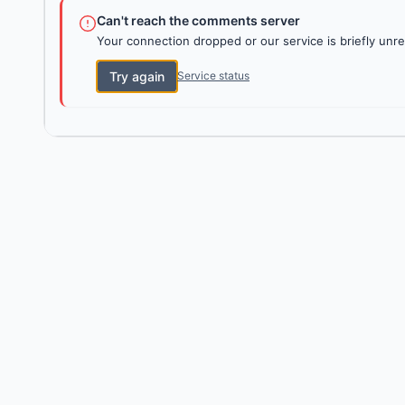
Can't reach the comments server
Your connection dropped or our service is briefly unre
Try again
Service status