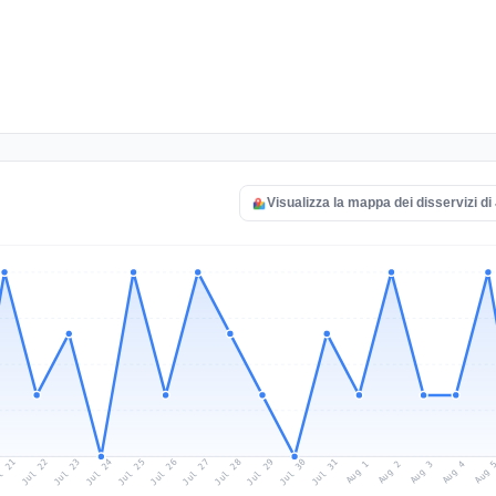
Visualizza la mappa dei disservizi di
l 21
Jul 24
Jul 27
Jul 30
Jul 23
Jul 26
Jul 29
Jul 22
Jul 25
Jul 28
Jul 31
Aug 3
Aug 2
Aug 
Aug 1
Aug 4