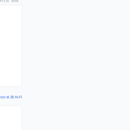
RTISE HERE
izi di JB Hi-Fi