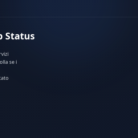
b Status
vizi
lla se i
a
tato