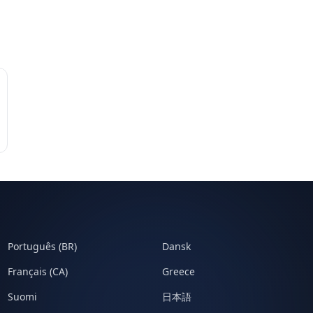
Português (BR)
Dansk
Français (CA)
Greece
Suomi
日本語