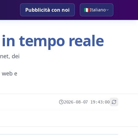
Pubblicità con noi
🇮🇹
Italiano
 in tempo reale
net, dei
ti web e
2026-08-07 19:43:00
+
−
Leaflet
|
© OpenStreetMap contributors