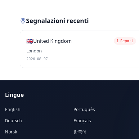
Segnalazioni recenti
🇬🇧
United Kingdom
1 Report
London
2026-08-07
Lingue
English
Português
Deutsch
Français
Norsk
한국어