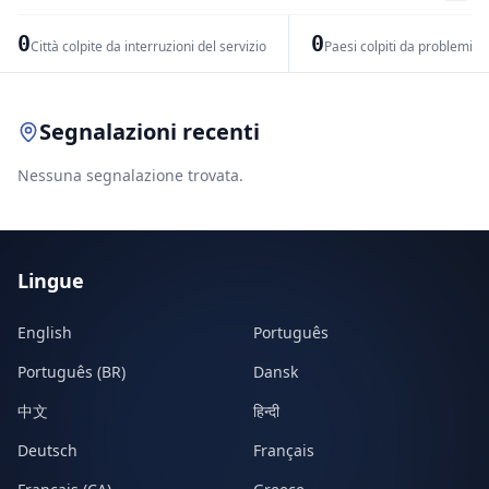
−
0
0
Città colpite da interruzioni del servizio
Paesi colpiti da problemi di
Leaflet
|
© OpenStreetMap contributors
Segnalazioni recenti
Nessuna segnalazione trovata.
Lingue
English
Português
Português (BR)
Dansk
中文
हिन्दी
Deutsch
Français