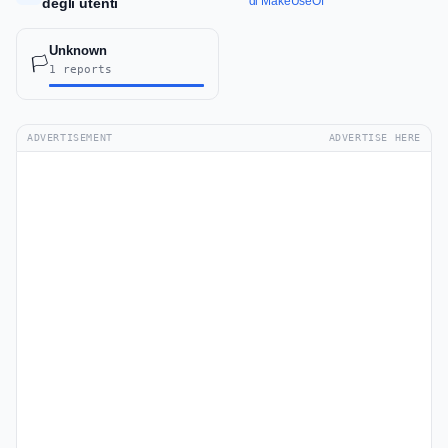
di MakeUseOf
degli utenti
Unknown
🏳️
1 reports
ADVERTISEMENT
ADVERTISE HERE