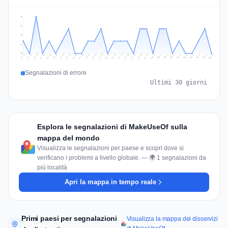
3
2
2
1
0
Jul 19
Jul 22
Jul 25
Jul 12
Jul 28
Aug 10
Jul 15
Jul 18
Jul 31
Jul 21
Jul 24
Jul 27
Jul 14
Jul 17
Jul 30
Jul 20
Jul 23
Jul 26
Jul 13
Jul 16
Jul 29
Aug 5
Aug 8
Aug 1
Aug 4
Aug 7
Aug 3
Aug 6
Aug 9
Aug 2
Segnalazioni di errore
Ultimi 30 giorni
Esplora le segnalazioni di MakeUseOf sulla
mappa del mondo
Visualizza le segnalazioni per paese e scopri dove si
verificano i problemi a livello globale. — 🌍 1 segnalazioni da
più località
Apri la mappa in tempo reale
Primi paesi per segnalazioni
Visualizza la mappa dei disservizi