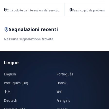
−
0
0
Città colpite da interruzioni del servizio
Paesi colpiti da problemi di
Leaflet
|
© OpenStreetMap contributors
Segnalazioni recenti
Nessuna segnalazione trovata.
Lingue
English
Português
Português (BR)
Dansk
中文
हिन्दी
Deutsch
Français