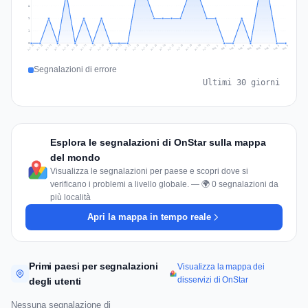
2
1
1
0
Jul 18
Jul 21
Jul 24
Jul 11
Jul 27
Jul 14
Jul 17
Jul 30
Jul 20
Jul 23
Jul 26
Jul 13
Jul 16
Jul 29
Jul 19
Jul 22
Jul 25
Jul 12
Jul 15
Jul 28
Jul 31
Aug 4
Aug 7
Aug 3
Aug 6
Aug 9
Aug 2
Aug 5
Aug 8
Aug 1
Segnalazioni di errore
Ultimi 30 giorni
Esplora le segnalazioni di OnStar sulla mappa
del mondo
Visualizza le segnalazioni per paese e scopri dove si
verificano i problemi a livello globale. — 🌍 0 segnalazioni da
più località
Apri la mappa in tempo reale
Primi paesi per segnalazioni
Visualizza la mappa dei
disservizi di OnStar
degli utenti
Nessuna segnalazione di