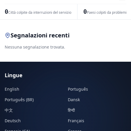
−
0
0
Città colpite da interruzioni del servizio
Paesi colpiti da problemi di
Leaflet
|
© OpenStreetMap contributors
Segnalazioni recenti
Nessuna segnalazione trovata.
Lingue
English
Português
Português (BR)
Dansk
中文
हिन्दी
Deutsch
Français