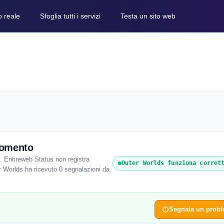
o reale
Sfoglia tutti i servizi
Testa un sito web
momento
 Entireweb Status non registra
Outer Worlds funziona corret
er Worlds ha ricevuto 0 segnalazioni da
Segnala un prob