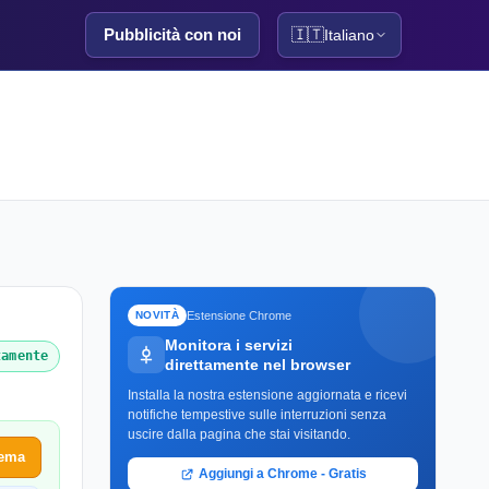
Pubblicità con noi
🇮🇹
Italiano
Estensione Chrome
NOVITÀ
Monitora i servizi
tamente
direttamente nel browser
Installa la nostra estensione aggiornata e ricevi
notifiche tempestive sulle interruzioni senza
uscire dalla pagina che stai visitando.
lema
Aggiungi a Chrome - Gratis