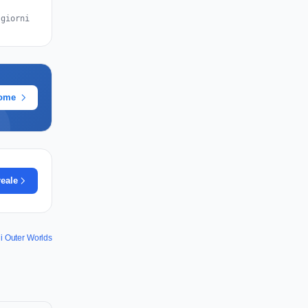
 giorni
rome
reale
di Outer Worlds