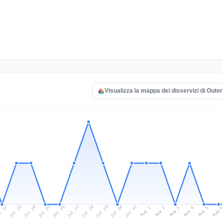
Visualizza la mappa dei disservizi di Oute
l 22
Jul 25
Jul 28
Jul 31
Jul 24
Jul 27
Jul 30
Jul 23
Jul 26
Jul 29
Aug 1
Aug 4
Aug 3
Aug 
Aug 2
Aug 5