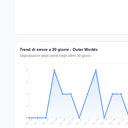
Trend di errore a 30 giorni - Outer Worlds
Segnalazioni degli utenti negli ultimi 30 giorni
2
2
1
1
0
Jul 19
Ju
Jul 12
Jul 15
Jul 18
Jul 21
Jul 11
Jul 14
Jul 17
Jul 20
Jul 10
Jul 13
Jul 16