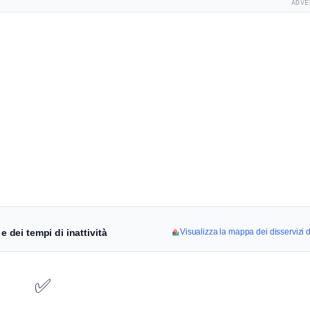
ADVE
e dei tempi di inattività
Visualizza la mappa dei disservizi 
✅