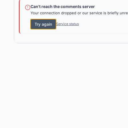
Can't reach the comments server
Your connection dropped or our service is briefly unre
Try again
Service status