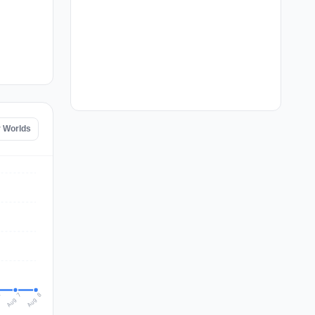
r Worlds
Aug 8
Aug 7
6