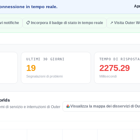
a connessione in tempo reale.
Ap
vi notifiche
📋 Incorpora il badge di stato in tempo reale
↗ Visita Outer W
ULTIMI 30 GIORNI
TEMPO DI RISPOSTA
19
2275.29
Segnalazioni di problemi
Millisecondi
Worlds
Visualizza la mappa dei disservizi di O
i di servizio e interruzioni di Outer