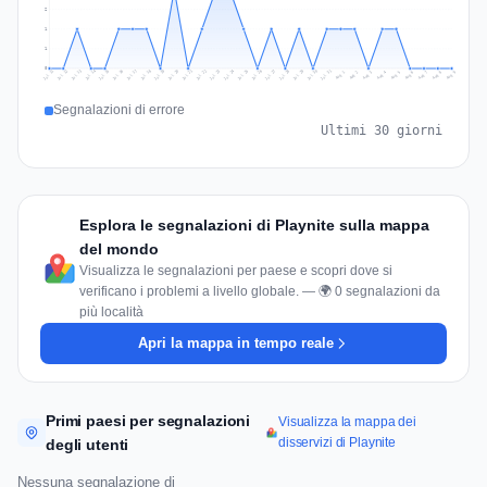
2
1
1
0
Jul 18
Jul 21
Jul 24
Jul 11
Jul 27
Jul 14
Jul 17
Jul 30
Jul 20
Jul 23
Jul 26
Jul 13
Jul 16
Jul 29
Jul 19
Jul 22
Jul 25
Jul 12
Jul 15
Jul 28
Jul 31
Aug 4
Aug 7
Aug 3
Aug 6
Aug 9
Aug 2
Aug 5
Aug 8
Aug 1
Segnalazioni di errore
Ultimi 30 giorni
Esplora le segnalazioni di Playnite sulla mappa
del mondo
Visualizza le segnalazioni per paese e scopri dove si
verificano i problemi a livello globale. — 🌍 0 segnalazioni da
più località
Apri la mappa in tempo reale
Primi paesi per segnalazioni
Visualizza la mappa dei
disservizi di Playnite
degli utenti
Nessuna segnalazione di