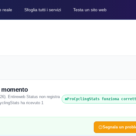
o reale
Sfoglia tutti i servizi
Testa un sito web
to momento
6). Entireweb Status non registra
ProCyclingStats funziona corret
CyclingStats ha ricevuto 1
Segnala un prob