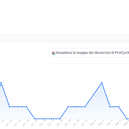
Visualizza la mappa dei disservizi di ProCycl
l 21
Jul 24
Jul 27
Jul 30
Jul 23
Jul 26
Jul 29
Jul 22
Jul 25
Jul 28
Jul 31
Aug 3
Aug 2
Aug 
Aug 1
Aug 4