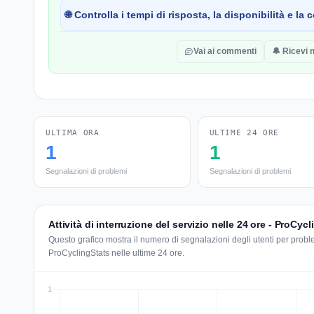
🌐 Controlla i tempi di risposta, la disponibilità e l
Vai ai commenti
🔔 Ricevi n
ULTIMA ORA
ULTIME 24 ORE
1
1
Segnalazioni di problemi
Segnalazioni di problemi
Attività di interruzione del servizio nelle 24 ore - ProCyc
Questo grafico mostra il numero di segnalazioni degli utenti per problem
ProCyclingStats nelle ultime 24 ore.