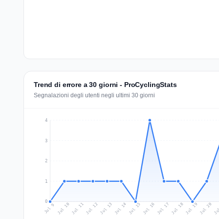
Trend di errore a 30 giorni - ProCyclingStats
Segnalazioni degli utenti negli ultimi 30 giorni
4
3
2
1
0
Jul 18
Ju
Jul 11
Jul 14
Jul 17
Jul 20
Jul 10
Jul 13
Jul 16
Jul 19
Jul 12
Jul 15
Jul 9