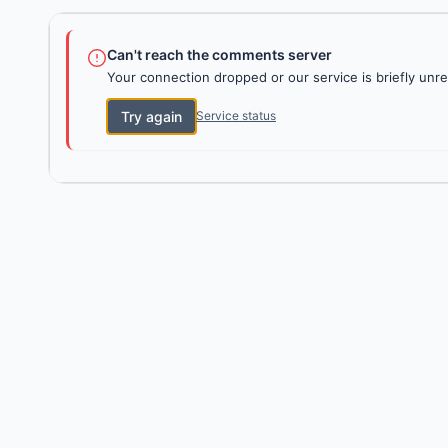
Can't reach the comments server
Your connection dropped or our service is briefly unre
Try again
Service status