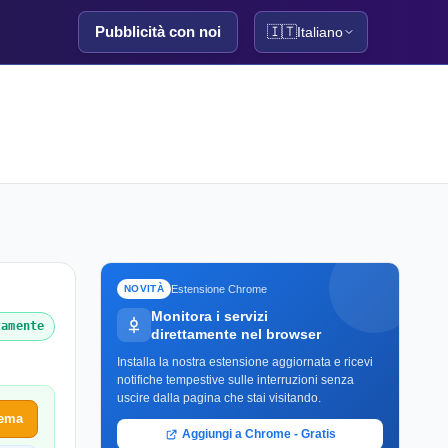
Pubblicità con noi
🇮🇹
Italiano
Estensione Chrome
NOVITÀ
Monitora i servizi
tamente
direttamente nel browser
Installa la nostra estensione aggiornata e ricevi
notifiche tempestive sulle interruzioni senza
uscire dalla pagina che stai visitando.
lema
Aggiungi a Chrome - Gratis