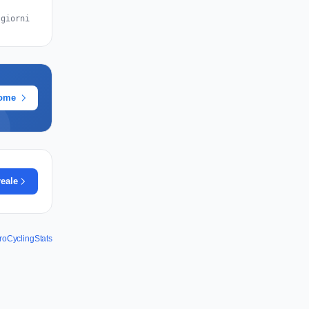
 giorni
rome
reale
ProCyclingStats