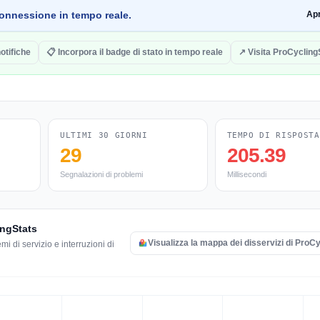
a connessione in tempo reale.
Ap
otifiche
📋 Incorpora il badge di stato in tempo reale
↗ Visita ProCycling
ULTIMI 30 GIORNI
TEMPO DI RISPOSTA
29
205.39
Segnalazioni di problemi
Millisecondi
lingStats
Visualizza la mappa dei disservizi di ProC
i di servizio e interruzioni di