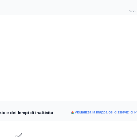
ADVE
io e dei tempi di inattività
Visualizza la mappa dei disservizi di 
✅