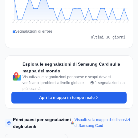
2
1
1
0
Jul 17
Jul 20
Jul 23
Jul 10
Jul 26
Jul 13
Jul 16
Jul 29
Jul 19
Jul 22
Jul 25
Jul 12
Jul 15
Jul 28
Jul 31
Jul 18
Jul 21
Jul 24
Jul 11
Jul 14
Jul 27
Jul 30
Aug 3
Aug 6
Aug 2
Aug 5
Aug 8
Aug 1
Aug 4
Aug 7
Segnalazioni di errore
Ultimi 30 giorni
Esplora le segnalazioni di Samsung Card sulla
mappa del mondo
Visualizza le segnalazioni per paese e scopri dove si
verificano i problemi a livello globale. — 🌍 1 segnalazioni da
più località
Apri la mappa in tempo reale
Primi paesi per segnalazioni
Visualizza la mappa dei disservizi
di Samsung Card
degli utenti