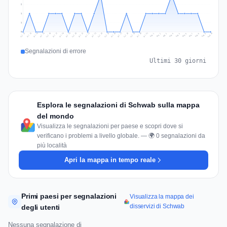
2
1
1
0
Jul 19
Jul 22
Jul 25
Jul 12
Jul 28
Aug 10
Jul 15
Jul 18
Jul 31
Jul 21
Jul 24
Jul 27
Jul 14
Jul 17
Jul 30
Jul 20
Jul 23
Jul 26
Jul 13
Jul 16
Jul 29
Aug 5
Aug 8
Aug 1
Aug 4
Aug 7
Aug 3
Aug 6
Aug 9
Aug 2
Segnalazioni di errore
Ultimi 30 giorni
Esplora le segnalazioni di Schwab sulla mappa
del mondo
Visualizza le segnalazioni per paese e scopri dove si
verificano i problemi a livello globale. — 🌍 0 segnalazioni da
più località
Apri la mappa in tempo reale
Primi paesi per segnalazioni
Visualizza la mappa dei
disservizi di Schwab
degli utenti
Nessuna segnalazione di