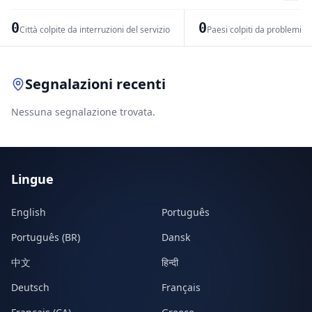
−
0
0
Città colpite da interruzioni del servizio
Paesi colpiti da problemi di
Leaflet
|
© OpenStreetMap contributors
Segnalazioni recenti
Nessuna segnalazione trovata.
Lingue
English
Português
Português (BR)
Dansk
中文
हिन्दी
Deutsch
Français