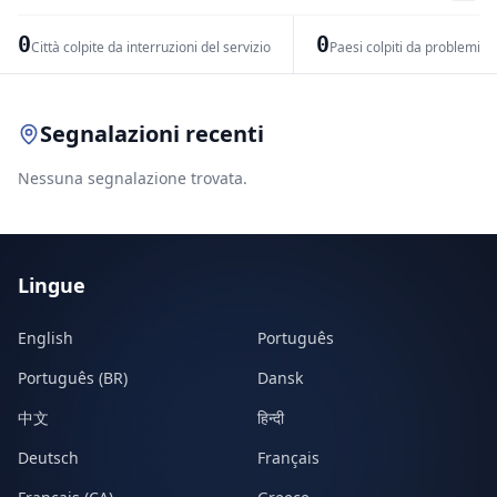
−
0
0
Città colpite da interruzioni del servizio
Paesi colpiti da problemi di
Leaflet
|
© OpenStreetMap contributors
Segnalazioni recenti
Nessuna segnalazione trovata.
Lingue
English
Português
Português (BR)
Dansk
中文
हिन्दी
Deutsch
Français