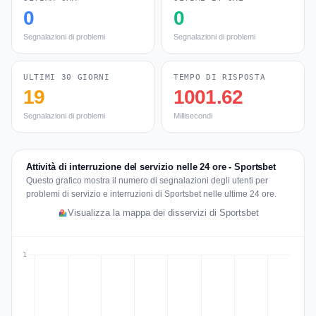
0
0
Segnalazioni di problemi
Segnalazioni di problemi
ULTIMI 30 GIORNI
TEMPO DI RISPOSTA
19
1001.62
Segnalazioni di problemi
Millisecondi
Attività di interruzione del servizio nelle 24 ore - Sportsbet
Questo grafico mostra il numero di segnalazioni degli utenti per
problemi di servizio e interruzioni di Sportsbet nelle ultime 24 ore.
Visualizza la mappa dei disservizi di Sportsbet