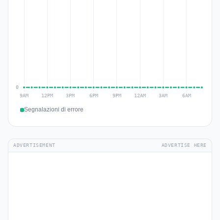
Segnalazioni di errore
ADVERTISEMENT
ADVERTISE HERE