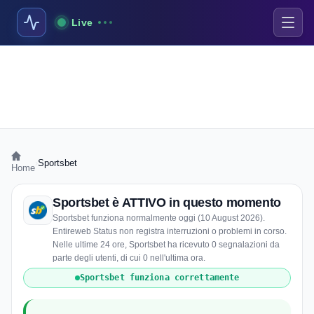
Live
›
Sportsbet
Home
Sportsbet è ATTIVO in questo momento
Sportsbet funziona normalmente oggi (10 August 2026).
Entireweb Status non registra interruzioni o problemi in corso.
Nelle ultime 24 ore, Sportsbet ha ricevuto 0 segnalazioni da
parte degli utenti, di cui 0 nell'ultima ora.
Sportsbet funziona correttamente