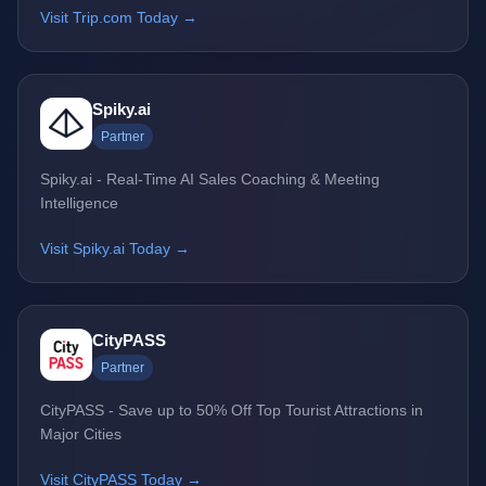
Visit Trip.com Today →
Spiky.ai
Partner
Spiky.ai - Real-Time AI Sales Coaching & Meeting
Intelligence
Visit Spiky.ai Today →
CityPASS
Partner
CityPASS - Save up to 50% Off Top Tourist Attractions in
Major Cities
Visit CityPASS Today →