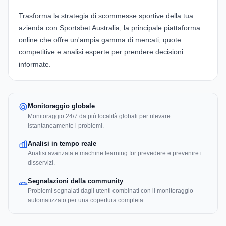
Trasforma la strategia di scommesse sportive della tua
azienda con
Sportsbet Australia
, la principale piattaforma
online che offre un'ampia gamma di mercati, quote
competitive e analisi esperte per prendere decisioni
informate.
Monitoraggio globale
Monitoraggio 24/7 da più località globali per rilevare
istantaneamente i problemi.
Analisi in tempo reale
Analisi avanzata e machine learning for prevedere e prevenire i
disservizi.
Segnalazioni della community
Problemi segnalati dagli utenti combinati con il monitoraggio
automatizzato per una copertura completa.