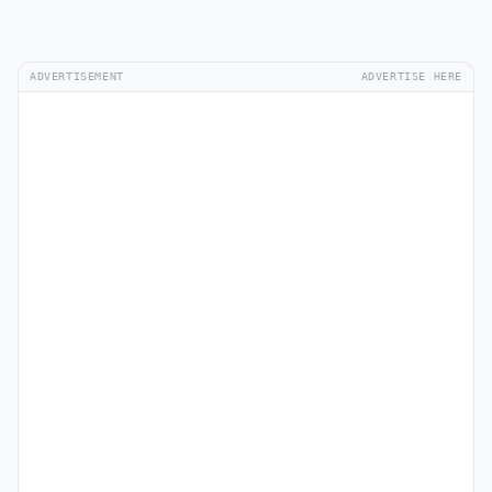
ADVERTISEMENT
ADVERTISE HERE