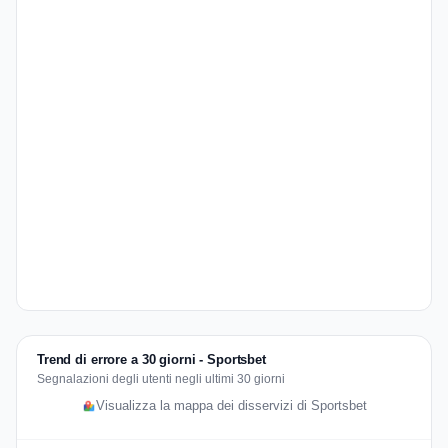
Trend di errore a 30 giorni - Sportsbet
Segnalazioni degli utenti negli ultimi 30 giorni
Visualizza la mappa dei disservizi di Sportsbet