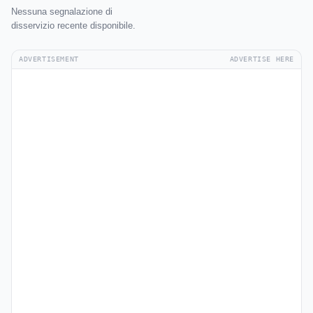
Nessuna segnalazione di
disservizio recente disponibile.
ADVERTISEMENT
ADVERTISE HERE