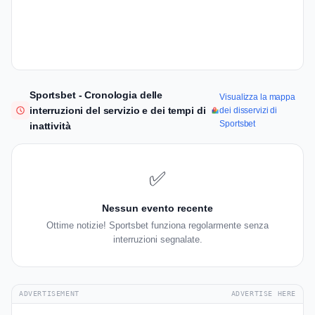
Sportsbet - Cronologia delle
Visualizza la mappa
interruzioni del servizio e dei tempi di
dei disservizi di
Sportsbet
inattività
✅
Nessun evento recente
Ottime notizie! Sportsbet funziona regolarmente senza
interruzioni segnalate.
ADVERTISEMENT
ADVERTISE HERE