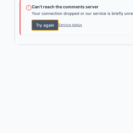
Can't reach the comments server
Your connection dropped or our service is briefly unre
Try again
Service status