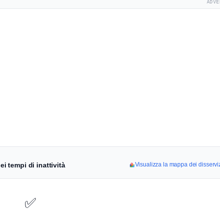
ADVE
i tempi di inattività
Visualizza la mappa dei disservi
✅