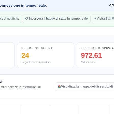
a connessione in tempo reale.
Ap
icevi notifiche
📋 Incorpora il badge di stato in tempo reale
↗ Visita Star
ULTIMI 30 GIORNI
TEMPO DI RISPOSTA
24
972.61
Segnalazioni di problemi
Millisecondi
er
Visualizza la mappa dei disservizi d
i di servizio e interruzioni di