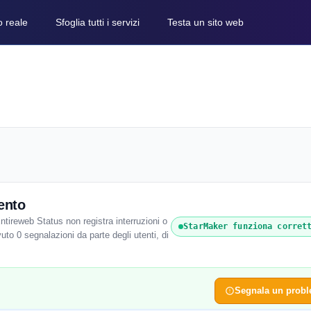
o reale
Sfoglia tutti i servizi
Testa un sito web
ento
ireweb Status non registra interruzioni o
StarMaker funziona corret
uto 0 segnalazioni da parte degli utenti, di
Segnala un prob