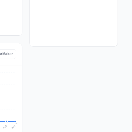
tarMaker
Aug 8
Aug 7
6