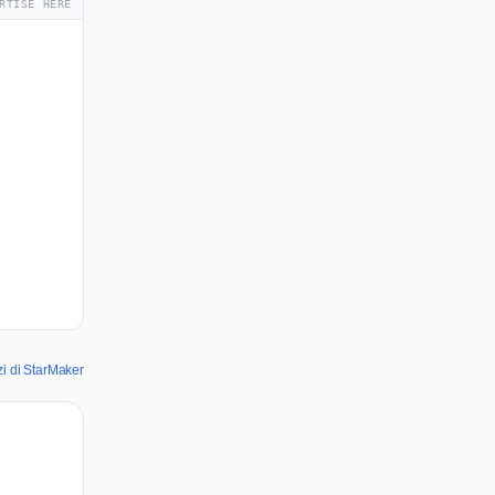
RTISE HERE
zi di StarMaker