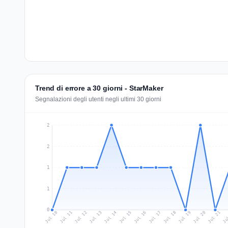
Trend di errore a 30 giorni - StarMaker
Segnalazioni degli utenti negli ultimi 30 giorni
2
2
1
1
0
Jul 19
Ju
Jul 12
Jul 15
Jul 18
Jul 21
Jul 11
Jul 14
Jul 17
Jul 20
Jul 10
Jul 13
Jul 16