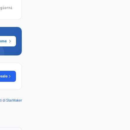
 giorni
rome
reale
zi di StarMaker