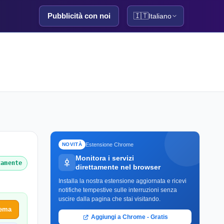
Pubblicità con noi
🇮🇹
Italiano
Estensione Chrome
NOVITÀ
Monitora i servizi
tamente
direttamente nel browser
Installa la nostra estensione aggiornata e ricevi
notifiche tempestive sulle interruzioni senza
uscire dalla pagina che stai visitando.
lema
Aggiungi a Chrome - Gratis