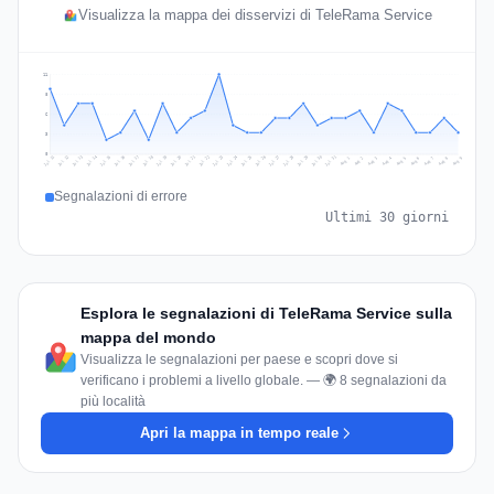
Visualizza la mappa dei disservizi di TeleRama Service
11
8
6
3
0
Jul 18
Jul 21
Jul 24
Jul 11
Jul 27
Jul 14
Jul 17
Jul 30
Jul 20
Jul 23
Jul 26
Jul 13
Jul 16
Jul 29
Jul 19
Jul 22
Jul 25
Jul 12
Jul 15
Jul 28
Jul 31
Aug 4
Aug 7
Aug 3
Aug 6
Aug 9
Aug 2
Aug 5
Aug 8
Aug 1
Segnalazioni di errore
Ultimi 30 giorni
Esplora le segnalazioni di TeleRama Service sulla
mappa del mondo
Visualizza le segnalazioni per paese e scopri dove si
verificano i problemi a livello globale. — 🌍 8 segnalazioni da
più località
Apri la mappa in tempo reale