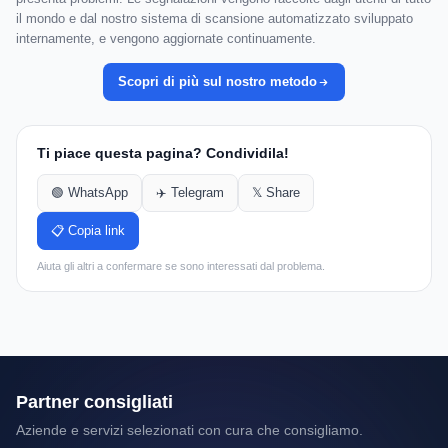
il mondo e dal nostro sistema di scansione automatizzato sviluppato
internamente, e vengono aggiornate continuamente.
Scopri di più sul nostro metodo
Ti piace questa pagina? Condividila!
🟢 WhatsApp
✈️ Telegram
𝕏 Share
📋 Copia link
Aiuta gli altri a confermare se sono interessati dal problema.
Partner consigliati
Aziende e servizi selezionati con cura che consigliamo.