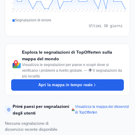
1
0
Jul 17
Jul 20
Jul 23
Jul 10
Jul 26
Jul 13
Jul 16
Jul 29
Jul 19
Jul 22
Jul 25
Jul 12
Jul 15
Jul 28
Jul 31
Jul 18
Jul 21
Jul 24
Jul 11
Jul 14
Jul 27
Jul 30
Aug 3
Aug 6
Aug 2
Aug 5
Aug 8
Aug 1
Aug 4
Aug 7
Segnalazioni di errore
Ultimi 30 giorni
Esplora le segnalazioni di TopOfferten sulla
mappa del mondo
Visualizza le segnalazioni per paese e scopri dove si
verificano i problemi a livello globale. — 🌍 0 segnalazioni da
più località
Apri la mappa in tempo reale
Primi paesi per segnalazioni
Visualizza la mappa dei disservizi
di TopOfferten
degli utenti
Nessuna segnalazione di
disservizio recente disponibile.