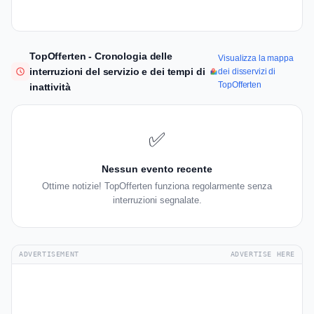
TopOfferten - Cronologia delle
Visualizza la mappa
interruzioni del servizio e dei tempi di
dei disservizi di
TopOfferten
inattività
✅
Nessun evento recente
Ottime notizie! TopOfferten funziona regolarmente senza
interruzioni segnalate.
ADVERTISEMENT
ADVERTISE HERE