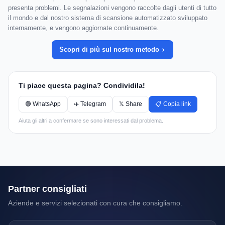
presenta problemi. Le segnalazioni vengono raccolte dagli utenti di tutto
il mondo e dal nostro sistema di scansione automatizzato sviluppato
internamente, e vengono aggiornate continuamente.
Scopri di più sul nostro metodo
Ti piace questa pagina? Condividila!
🟢 WhatsApp
✈️ Telegram
𝕏 Share
📋 Copia link
Aiuta gli altri a confermare se sono interessati dal problema.
Partner consigliati
Aziende e servizi selezionati con cura che consigliamo.