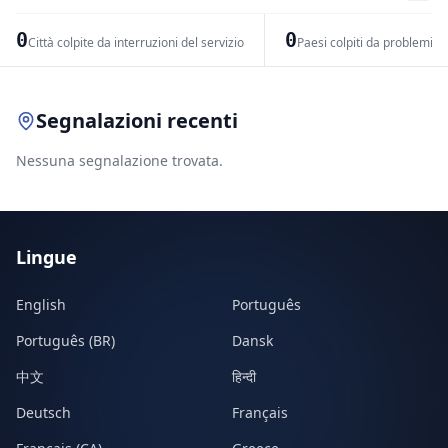
−
0
0
Città colpite da interruzioni del servizio
Paesi colpiti da problemi di
Leaflet
|
© OpenStreetMap contributors
Segnalazioni recenti
Nessuna segnalazione trovata.
Lingue
English
Português
Português (BR)
Dansk
中文
हिन्दी
Deutsch
Français