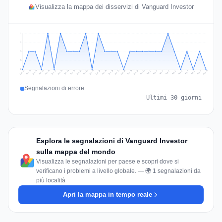
Visualizza la mappa dei disservizi di Vanguard Investor
2
2
1
1
0
Jul 19
Jul 22
Jul 25
Jul 12
Jul 28
Aug 10
Jul 15
Jul 18
Jul 31
Jul 21
Jul 24
Jul 27
Jul 14
Jul 17
Jul 30
Jul 20
Jul 23
Jul 26
Jul 13
Jul 16
Jul 29
Aug 5
Aug 8
Aug 1
Aug 4
Aug 7
Aug 3
Aug 6
Aug 9
Aug 2
Segnalazioni di errore
Ultimi 30 giorni
Esplora le segnalazioni di Vanguard Investor
sulla mappa del mondo
Visualizza le segnalazioni per paese e scopri dove si
verificano i problemi a livello globale. — 🌍 1 segnalazioni da
più località
Apri la mappa in tempo reale