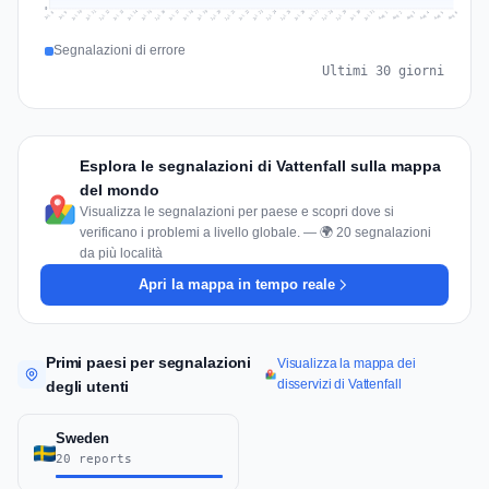
0
Jul 15
Jul 18
Jul 31
Jul 21
Jul 24
Jul 11
Jul 14
Jul 27
Jul 30
Jul 17
Jul 20
Jul 23
Jul 10
Jul 13
Jul 26
Jul 29
Jul 16
Jul 19
Jul 22
Jul 12
Jul 25
Jul 28
Aug 1
Aug 4
Jul 9
Aug 3
Jul 8
Aug 6
Aug 2
Aug 5
Segnalazioni di errore
Ultimi 30 giorni
Esplora le segnalazioni di Vattenfall sulla mappa
del mondo
Visualizza le segnalazioni per paese e scopri dove si
verificano i problemi a livello globale. — 🌍 20 segnalazioni
da più località
Apri la mappa in tempo reale
Primi paesi per segnalazioni
Visualizza la mappa dei
disservizi di Vattenfall
degli utenti
Sweden
20 reports