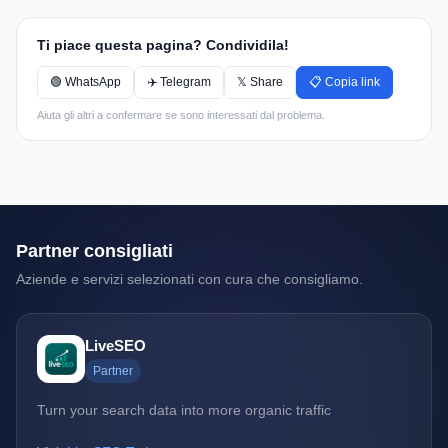
Ti piace questa pagina? Condividila!
🟢 WhatsApp
✈️ Telegram
𝕏 Share
📋 Copia link
Aiuta gli altri a confermare se sono interessati dal problema.
Partner consigliati
Aziende e servizi selezionati con cura che consigliamo.
LiveSEO
Partner
Turn your search data into more organic traffic