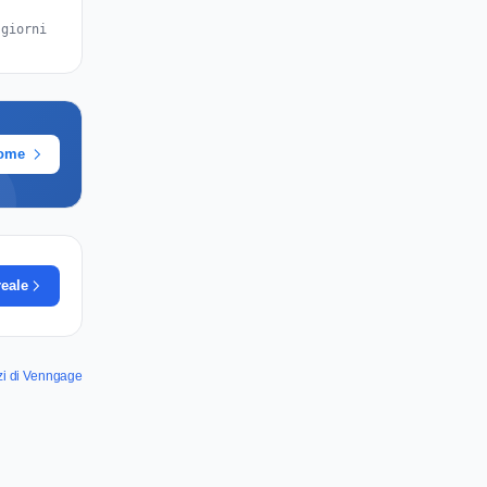
 giorni
rome
reale
izi di Venngage