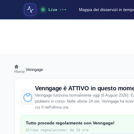
Live
Mappa dei disservizi in temp
›
Venngage
Home
Venngage è ATTIVO in questo mom
Venngage funziona normalmente oggi (6 August 2026). Ent
problemi in corso. Nelle ultime 24 ore, Venngage ha ricevu
cui 0 nell'ultima ora.
Tutto procede regolarmente con Venngage!
Ultima segnalazione: da 10 ore