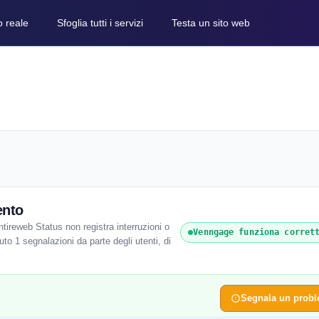
o reale
Sfoglia tutti i servizi
Testa un sito web
ento
ireweb Status non registra interruzioni o
Venngage funziona corret
to 1 segnalazioni da parte degli utenti, di
Segnala un prob