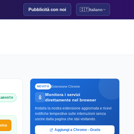
Pubblicità con noi
🇮🇹
Italiano
Estensione Chrome
NOVITÀ
Monitora i servizi
tamente
direttamente nel browser
Installa la nostra estensione aggiornata e ricevi
notifiche tempestive sulle interruzioni senza
uscire dalla pagina che stai visitando.
lema
Aggiungi a Chrome - Gratis