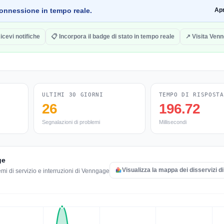
a connessione in tempo reale.
Ap
icevi notifiche
📋 Incorpora il badge di stato in tempo reale
↗ Visita Ven
ULTIMI 30 GIORNI
TEMPO DI RISPOSTA
26
196.72
Segnalazioni di problemi
Millisecondi
ge
Visualizza la mappa dei disservizi 
emi di servizio e interruzioni di Venngage