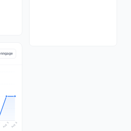
Venngage
Aug 6
Aug 5
4