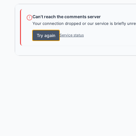
Can't reach the comments server
Your connection dropped or our service is briefly unre
Try again
Service status