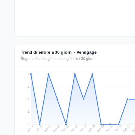
Trend di errore a 30 giorni - Venngage
Segnalazioni degli utenti negli ultimi 30 giorni
2
2
1
1
0
Jul 17
Ju
Jul 10
Jul 13
Jul 16
Jul 19
Jul 12
Jul 15
Jul 18
Jul 11
Jul 14
Jul 8
Jul 9