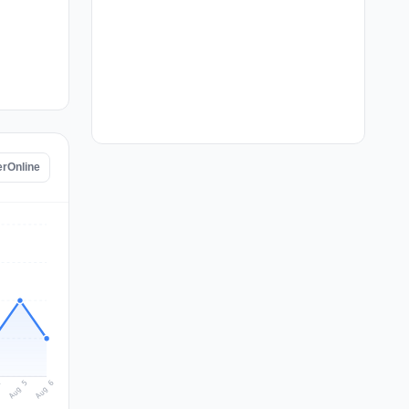
erOnline
Aug 6
Aug 5
4