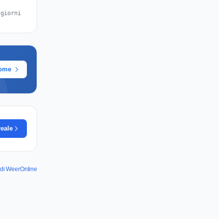
 giorni
rome
reale
i di WeerOnline