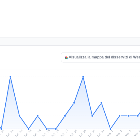
Visualizza la mappa dei disservizi di We
l 20
Jul 23
Jul 26
Jul 29
Jul 22
Jul 25
Jul 28
Jul 31
Jul 21
Jul 24
Jul 27
Jul 30
Aug 2
Aug 1
Aug 
Aug 3