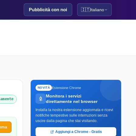
Pubblicità con noi
🇮🇹
Italiano
Estensione Chrome
NOVITÀ
Monitora i servizi
tamente
direttamente nel browser
Installa la nostra estensione aggiornata e ricevi
notifiche tempestive sulle interruzioni senza
uscire dalla pagina che stai visitando.
lema
Aggiungi a Chrome - Gratis