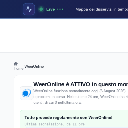
Live
Mappa dei disservizi in temp
›
WeerOnline
Home
WeerOnline è ATTIVO in questo mo
WeerOnline funziona normalmente oggi (6 August 2026). E
o problemi in corso. Nelle ultime 24 ore, WeerOnline ha r
utenti, di cui 0 nell'ultima ora.
Tutto procede regolarmente con WeerOnline!
Ultima segnalazione: da 11 ore