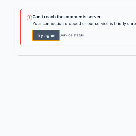
Can't reach the comments server
Your connection dropped or our service is briefly unre
Try again
Service status