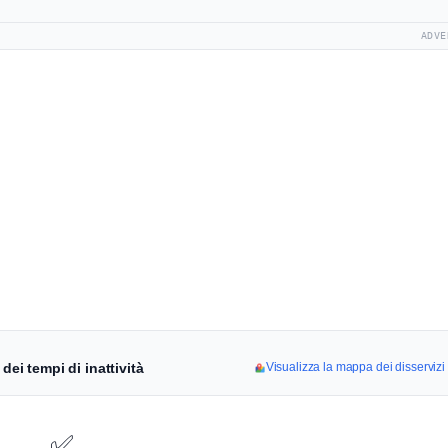
ADVE
dei tempi di inattività
Visualizza la mappa dei disserviz
✅