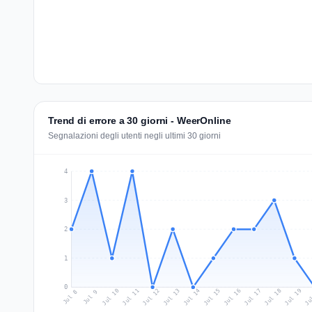
Trend di errore a 30 giorni - WeerOnline
Segnalazioni degli utenti negli ultimi 30 giorni
4
3
2
1
0
Jul 17
Ju
Jul 10
Jul 13
Jul 16
Jul 19
Jul 12
Jul 15
Jul 18
Jul 11
Jul 14
Jul 8
Jul 9