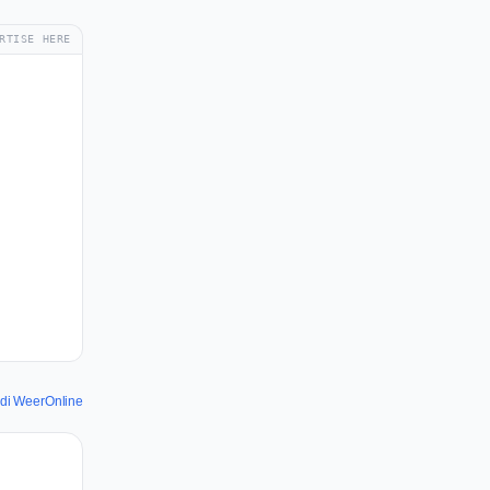
RTISE HERE
i di WeerOnline