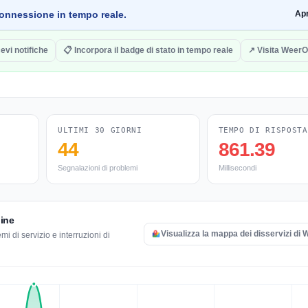
a connessione in tempo reale.
Ap
evi notifiche
📋 Incorpora il badge di stato in tempo reale
↗ Visita WeerO
ULTIMI 30 GIORNI
TEMPO DI RISPOSTA
44
861.39
Segnalazioni di problemi
Millisecondi
line
Visualizza la mappa dei disservizi di
i di servizio e interruzioni di