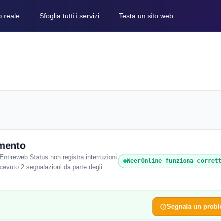
o reale
Sfoglia tutti i servizi
Testa un sito web
mento
ntireweb Status non registra interruzioni
WeerOnline funziona corret
icevuto 2 segnalazioni da parte degli
Segnala un prob