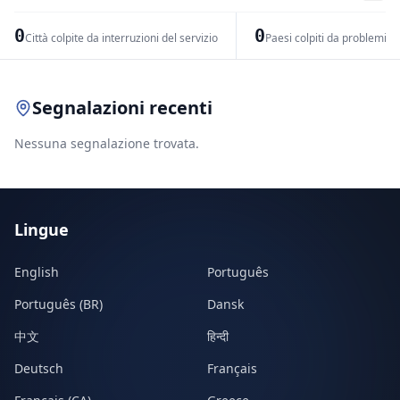
−
0
0
Città colpite da interruzioni del servizio
Paesi colpiti da problemi di
Leaflet
|
© OpenStreetMap contributors
Segnalazioni recenti
Nessuna segnalazione trovata.
Lingue
English
Português
Português (BR)
Dansk
中文
हिन्दी
Deutsch
Français