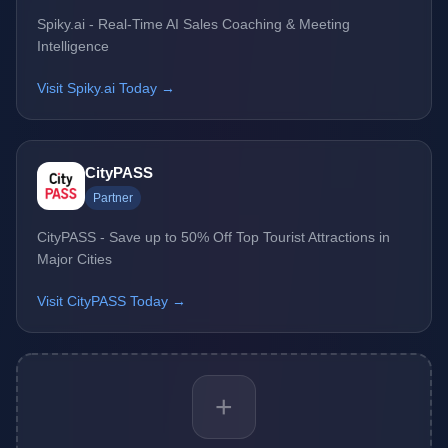
Spiky.ai - Real-Time AI Sales Coaching & Meeting
Intelligence
Visit Spiky.ai Today →
CityPASS
Partner
CityPASS - Save up to 50% Off Top Tourist Attractions in
Major Cities
Visit CityPASS Today →
+