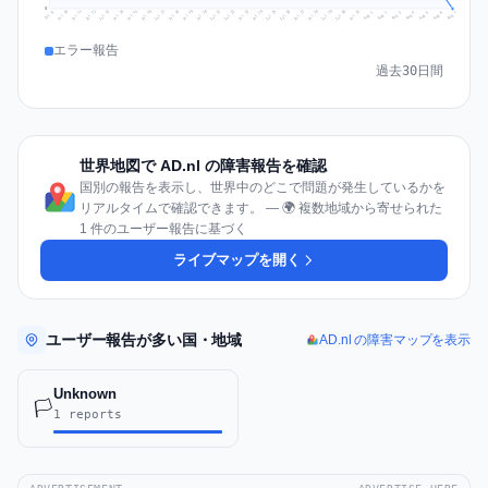
0
Jul 16
Jul 19
Jul 22
Jul 25
Jul 12
Jul 15
Jul 28
Jul 31
Jul 18
Jul 21
Jul 24
Jul 11
Jul 14
Jul 27
Jul 30
Jul 17
Jul 20
Jul 23
Jul 10
Jul 13
Jul 26
Jul 29
Aug 2
Aug 5
Aug 1
Aug 4
Jul 9
Aug 7
Aug 3
Aug 6
エラー報告
過去30日間
世界地図で AD.nl の障害報告を確認
国別の報告を表示し、世界中のどこで問題が発生しているかを
リアルタイムで確認できます。 — 🌍 複数地域から寄せられた
1 件のユーザー報告に基づく
ライブマップを開く
ユーザー報告が多い国・地域
AD.nl の障害マップを表示
Unknown
🏳️
1 reports