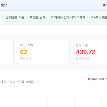
하세요.
열
댓글로 이동
🔔 알림 받기
📋 라이브 상태 배지 퍼가기
↗ AD.nl 
지난 30일
응답 시간
62
439.72
문제 보고
밀리초(ms)
AD.nl 장애
된 사용자 보고 건수를 보여줍니다.