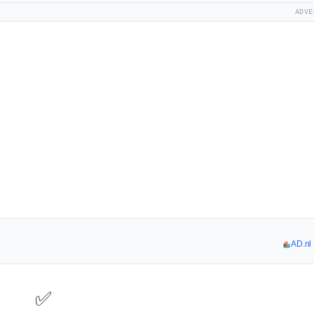
ADVE
AD.n
✅