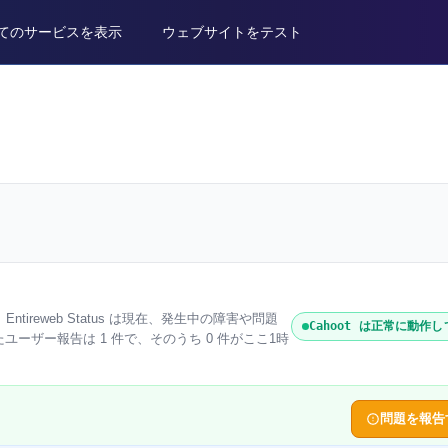
てのサービスを表示
ウェブサイトをテスト
。Entireweb Status は現在、発生中の障害や問題
Cahoot は正常に動作
たユーザー報告は 1 件で、そのうち 0 件がここ1時
問題を報告