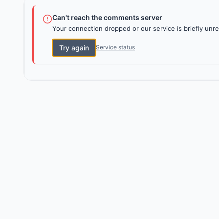
Can't reach the comments server
Your connection dropped or our service is briefly unre
Try again
Service status