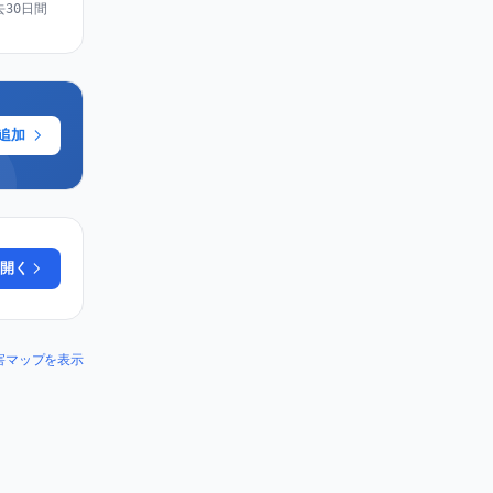
去30日間
に追加
開く
の障害マップを表示