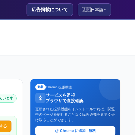
広告掲載について
🇯🇵
日本語
Chrome 拡張機能
新着
サービスを監視
しています
ブラウザで直接確認
更新された拡張機能をインストールすれば、閲覧
中のページを離れることなく障害通知を素早く受
け取ることができます。
する
Chrome に追加 - 無料