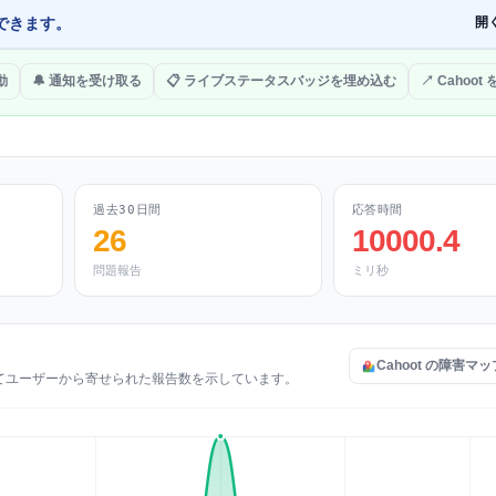
できます。
開
動
🔔 通知を受け取る
📋 ライブステータスバッジを埋め込む
↗ Cahoot
過去30日間
応答時間
26
10000.4
問題報告
ミリ秒
Cahoot の障害マ
ついてユーザーから寄せられた報告数を示しています。