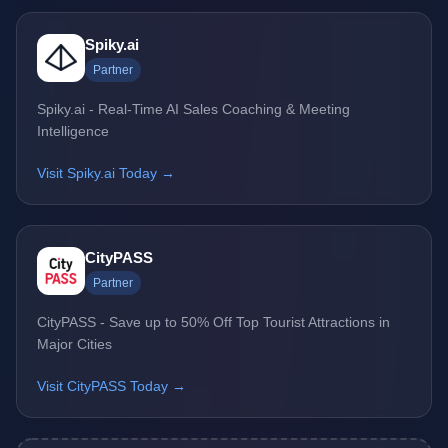
Spiky.ai
Partner
Spiky.ai - Real-Time AI Sales Coaching & Meeting
Intelligence
Visit Spiky.ai Today →
CityPASS
Partner
CityPASS - Save up to 50% Off Top Tourist Attractions in
Major Cities
Visit CityPASS Today →