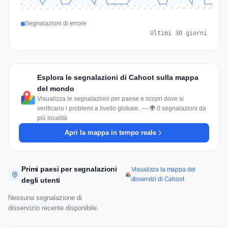
0
Jul 16
Jul 19
Jul 22
Jul 25
Jul 12
Jul 15
Jul 28
Jul 31
Jul 18
Jul 21
Jul 24
Jul 11
Jul 14
Jul 27
Jul 30
Jul 17
Jul 20
Jul 23
Jul 10
Jul 13
Jul 26
Jul 29
Aug 2
Aug 5
Aug 1
Aug 4
Jul 9
Aug 7
Aug 3
Aug 6
Segnalazioni di errore
Ultimi 30 giorni
Esplora le segnalazioni di Cahoot sulla mappa
del mondo
Visualizza le segnalazioni per paese e scopri dove si
verificano i problemi a livello globale. — 🌍 0 segnalazioni da
più località
Apri la mappa in tempo reale
Primi paesi per segnalazioni
Visualizza la mappa dei
disservizi di Cahoot
degli utenti
Nessuna segnalazione di
disservizio recente disponibile.