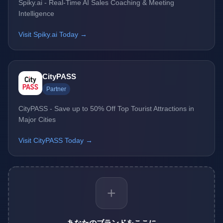
Spiky.ai - Real-Time AI Sales Coaching & Meeting
Intelligence
Visit Spiky.ai Today →
CityPASS
Partner
CityPASS - Save up to 50% Off Top Tourist Attractions in
Major Cities
Visit CityPASS Today →
+
あなたのブランドをここに