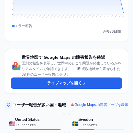
44
22
0
Jul 17
Jul 20
Jul 23
Jul 10
Jul 26
Jul 13
Jul 16
Jul 29
Jul 19
Jul 22
Jul 25
Jul 12
Jul 15
Jul 28
Jul 31
Jul 18
Jul 21
Jul 24
Jul 11
Jul 14
Jul 27
Jul 30
Aug 3
Aug 6
Aug 2
Aug 5
Aug 8
Aug 1
Aug 4
Aug 7
エラー報告
過去30日間
世界地図で Google Maps の障害報告を確認
国別の報告を表示し、世界中のどこで問題が発生しているかを
リアルタイムで確認できます。 — 🌍 複数地域から寄せられた
68 件のユーザー報告に基づく
ライブマップを開く
ユーザー報告が多い国・地域
Google Maps の障害マップを表示
United States
Sweden
17 reports
6 reports