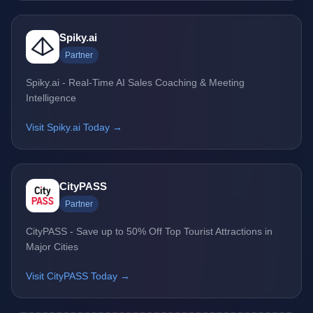
Spiky.ai
Partner
Spiky.ai - Real-Time AI Sales Coaching & Meeting
Intelligence
Visit Spiky.ai Today →
CityPASS
Partner
CityPASS - Save up to 50% Off Top Tourist Attractions in
Major Cities
Visit CityPASS Today →