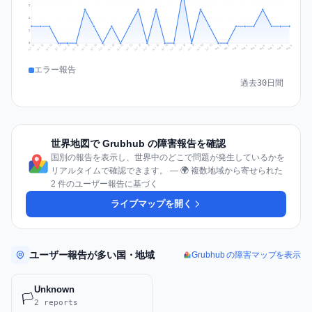
2
2
1
0
Jul 18
Jul 21
Jul 24
Jul 11
Jul 27
Jul 14
Jul 17
Jul 30
Jul 20
Jul 23
Jul 26
Jul 13
Jul 16
Jul 29
Jul 19
Jul 22
Jul 25
Jul 12
Jul 15
Jul 28
Jul 31
Aug 4
Aug 7
Aug 3
Aug 6
Aug 9
Aug 2
Aug 5
Aug 8
Aug 1
エラー報告
過去30日間
世界地図で Grubhub の障害報告を確認
国別の報告を表示し、世界中のどこで問題が発生しているかを
リアルタイムで確認できます。 — 🌍 複数地域から寄せられた
2 件のユーザー報告に基づく
ライブマップを開く
ユーザー報告が多い国・地域
Grubhub の障害マップを表示
Unknown
🏳️
2 reports