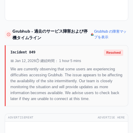
Grubhub - 過去のサービス障害および停
Grubhub の障害マッ
プを表示
機タイムライン
Incident 849
Resolved
📅 Jan 12, 2026
⏱ 継続時間： 1 hour 5 mins
We are currently observing that some users are experiencing
difficulties accessing Grubhub. The issue appears to be affecting
the availability of the site intermittently. Our team is closely
monitoring the situation and will provide updates as more
information becomes available. We advise users to check back
later if they are unable to connect at this time.
ADVERTISEMENT
ADVERTISE HERE