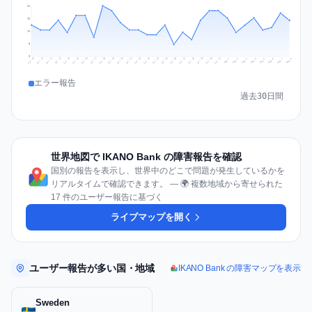
21
16
11
5
0
Jul 17
Jul 20
Jul 23
Jul 10
Jul 26
Jul 13
Jul 16
Jul 29
Jul 19
Jul 22
Jul 25
Jul 12
Jul 15
Jul 28
Jul 31
Jul 18
Jul 21
Jul 24
Jul 11
Jul 14
Jul 27
Jul 30
Aug 3
Aug 6
Aug 2
Aug 5
Aug 8
Aug 1
Aug 4
Aug 7
エラー報告
過去30日間
世界地図で IKANO Bank の障害報告を確認
国別の報告を表示し、世界中のどこで問題が発生しているかを
リアルタイムで確認できます。 — 🌍 複数地域から寄せられた
17 件のユーザー報告に基づく
ライブマップを開く
ユーザー報告が多い国・地域
IKANO Bank の障害マップを表示
Sweden