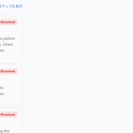
の障害マップを表示
Resolved
a portion
g. Users
mes
Resolved
en
mes
Resolved
ng the