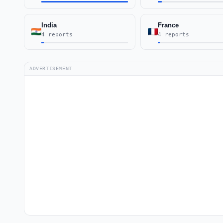
India
France
4 reports
4 reports
ADVERTISEMENT