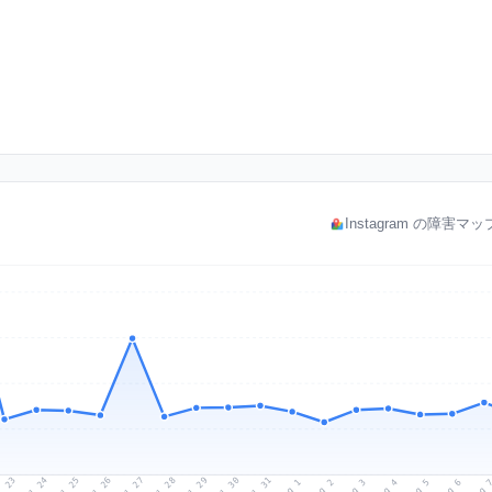
Instagram の障害マ
l 23
Jul 26
Jul 29
Jul 25
Jul 28
Jul 31
Jul 24
Jul 27
Jul 30
Aug 2
Aug 5
Aug 1
Aug 4
Aug 
Aug 3
Aug 6