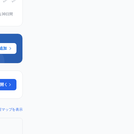
去30日間
に追加
開く
の障害マップを表示