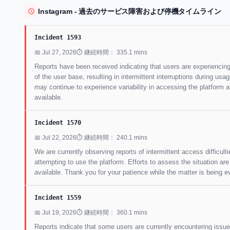
Instagram - 過去のサービス障害および停機タイムライン
Incident 1593
📅 Jul 27, 2026
⏱ 継続時間： 335.1 mins
Reports have been received indicating that users are experiencing
of the user base, resulting in intermittent interruptions during us
may continue to experience variability in accessing the platform 
available.
Incident 1570
📅 Jul 22, 2026
⏱ 継続時間： 240.1 mins
We are currently observing reports of intermittent access difficu
attempting to use the platform. Efforts to assess the situation ar
available. Thank you for your patience while the matter is being e
Incident 1559
📅 Jul 19, 2026
⏱ 継続時間： 360.1 mins
Reports indicate that some users are currently encountering issue