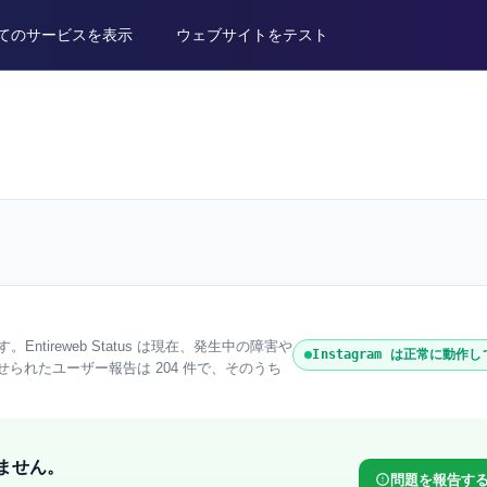
てのサービスを表示
ウェブサイトをテスト
ます。Entireweb Status は現在、発生中の障害や
Instagram は正常に動作
に寄せられたユーザー報告は 204 件で、そのうち
いません。
問題を報告す