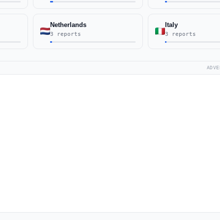
Netherlands
Italy
3 reports
3 reports
ADVE