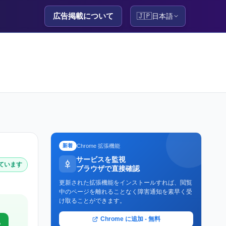
広告掲載について
🇯🇵
日本語
Chrome 拡張機能
新着
サービスを監視
しています
ブラウザで直接確認
更新された拡張機能をインストールすれば、閲覧
中のページを離れることなく障害通知を素早く受
け取ることができます。
Chrome に追加 - 無料
る