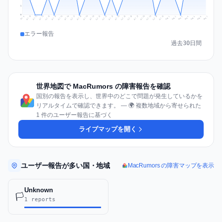
1
0
Jul 16
Jul 19
Jul 22
Jul 25
Jul 12
Jul 15
Jul 28
Jul 31
Jul 18
Jul 21
Jul 24
Jul 11
Jul 14
Jul 27
Jul 30
Jul 17
Jul 20
Jul 23
Jul 10
Jul 13
Jul 26
Jul 29
Aug 2
Aug 5
Aug 1
Aug 4
Jul 9
Aug 7
Aug 3
Aug 6
エラー報告
過去30日間
世界地図で MacRumors の障害報告を確認
国別の報告を表示し、世界中のどこで問題が発生しているかを
リアルタイムで確認できます。 — 🌍 複数地域から寄せられた
1 件のユーザー報告に基づく
ライブマップを開く
ユーザー報告が多い国・地域
MacRumors の障害マップを表示
Unknown
🏳️
1 reports