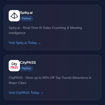
Spiky.ai
Partner
Spiky.ai - Real-Time AI Sales Coaching & Meeting
Intelligence
Visit Spiky.ai Today →
CityPASS
Partner
CityPASS - Save up to 50% Off Top Tourist Attractions in
Major Cities
Visit CityPASS Today →