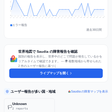
2
2
1
0
Jul 17
Jul 20
Jul 23
Jul 10
Jul 26
Jul 13
Jul 16
Jul 29
Jul 19
Jul 22
Jul 25
Jul 12
Jul 15
Jul 28
Jul 31
Jul 18
Jul 21
Jul 24
Jul 11
Jul 14
Jul 27
Jul 30
Aug 3
Aug 6
Aug 2
Aug 5
Aug 8
Aug 1
Aug 4
Aug 7
エラー報告
過去30日間
世界地図で Saudia の障害報告を確認
国別の報告を表示し、世界中のどこで問題が発生しているかを
リアルタイムで確認できます。 — 🌍 複数地域から寄せられた
2 件のユーザー報告に基づく
ライブマップを開く
ユーザー報告が多い国・地域
Saudia の障害マップを表示
Unknown
🏳️
2 reports