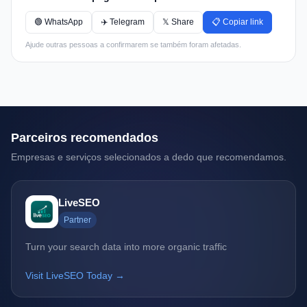
🟢 WhatsApp
✈️ Telegram
𝕏 Share
📋 Copiar link
Ajude outras pessoas a confirmarem se também foram afetadas.
Parceiros recomendados
Empresas e serviços selecionados a dedo que recomendamos.
LiveSEO
Partner
Turn your search data into more organic traffic
Visit LiveSEO Today →