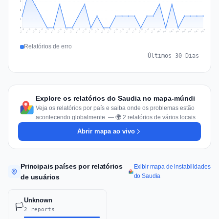
2
2
1
0
Jul 17
Jul 20
Jul 23
Jul 10
Jul 26
Jul 13
Jul 16
Jul 29
Jul 19
Jul 22
Jul 25
Jul 12
Jul 15
Jul 28
Jul 31
Jul 18
Jul 21
Jul 24
Jul 11
Jul 14
Jul 27
Jul 30
Aug 3
Aug 6
Aug 2
Aug 5
Aug 8
Aug 1
Aug 4
Aug 7
Relatórios de erro
Últimos 30 Dias
Explore os relatórios do Saudia no mapa-múndi
Veja os relatórios por país e saiba onde os problemas estão
acontecendo globalmente. — 🌍 2 relatórios de vários locais
Abrir mapa ao vivo
Principais países por relatórios
Exibir mapa de instabilidades
do Saudia
de usuários
Unknown
🏳️
2 reports