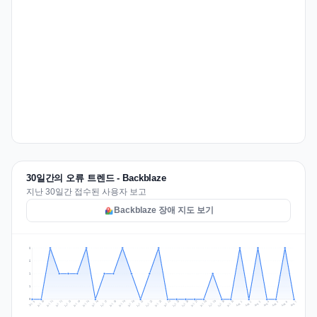
30일간의 오류 트렌드 - Backblaze
지난 30일간 접수된 사용자 보고
Backblaze 장애 지도 보기
2
2
1
1
0
Jul 16
Jul 19
Jul 22
Jul 25
Jul 12
Jul 15
Jul 28
Jul 31
Jul 18
Jul 21
Jul 24
Jul 11
Jul 14
Jul 27
Jul 30
Jul 17
Jul 20
Jul 23
Jul 10
Jul 13
Jul 26
Jul 29
Aug 2
Aug 5
Aug 1
Aug 4
Jul 9
Aug 7
Aug 3
Aug 6