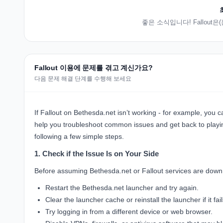
좋은 소식입니다! Fallout
Fallout 이용에 문제를 겪고 계신가요?
다음 문제 해결 단계를 수행해 보세요
If Fallout on Bethesda.net isn’t working - for example, you can
help you troubleshoot common issues and get back to playi
following a few simple steps.
1. Check if the Issue Is on Your Side
Before assuming Bethesda.net or Fallout services are down,
Restart the Bethesda.net launcher and try again.
Clear the launcher cache or reinstall the launcher if it fail
Try logging in from a different device or web browser.