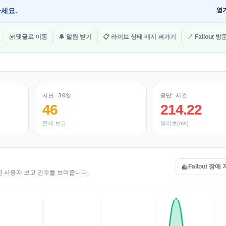
하세요.
열
댓글로 이동
🔔 알림 받기
📋 라이브 상태 배지 퍼가기
↗ Fallout 
지난 30일
응답 시간
46
214.22
문제 보고
밀리초(ms)
Fallout 장애
수된 사용자 보고 건수를 보여줍니다.