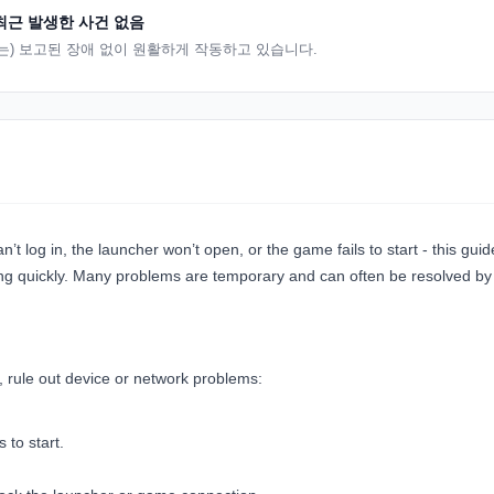
최근 발생한 사건 없음
은(는) 보고된 장애 없이 원활하게 작동하고 있습니다.
’t log in, the launcher won’t open, or the game fails to start - this guide
ng quickly. Many problems are temporary and can often be resolved by
 rule out device or network problems:
s to start.