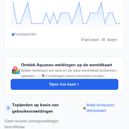
2
2
1
1
0
Jul 18
Jul 21
Jul 24
Jul 11
Jul 27
Jul 14
Jul 17
Jul 30
Jul 20
Jul 23
Jul 26
Jul 13
Jul 16
Jul 29
Jul 19
Jul 22
Jul 25
Jul 12
Jul 15
Jul 28
Jul 31
Aug 4
Aug 7
Aug 3
Aug 6
Aug 9
Aug 2
Aug 5
Aug 8
Aug 1
Foutrapporten
Afgelopen 30 dagen
Ontdek Aquasec-meldingen op de wereldkaart
Bekijk meldingen per land en zie waar wereldwijd problemen
optreden. — 🌍 0 meldingen vanuit meerdere locaties
Open live kaart
Toplanden op basis van
Bekijk de Aquasec
storingskaart
gebruikersmeldingen
Geen recente storingsmeldingen
beschikbaar.