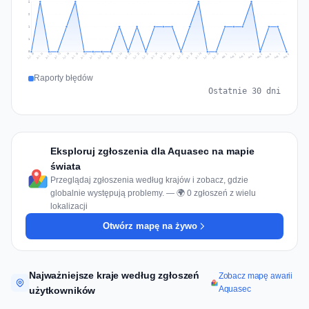
2
2
1
1
0
Jul 17
Jul 20
Jul 23
Jul 10
Jul 26
Jul 13
Jul 16
Jul 29
Jul 19
Jul 22
Jul 25
Jul 12
Jul 15
Jul 28
Jul 31
Jul 18
Jul 21
Jul 24
Jul 11
Jul 14
Jul 27
Jul 30
Aug 3
Aug 6
Aug 2
Aug 5
Aug 8
Aug 1
Aug 4
Aug 7
Raporty błędów
Ostatnie 30 dni
Eksploruj zgłoszenia dla Aquasec na mapie
świata
Przeglądaj zgłoszenia według krajów i zobacz, gdzie
globalnie występują problemy. — 🌍 0 zgłoszeń z wielu
lokalizacji
Otwórz mapę na żywo
Najważniejsze kraje według zgłoszeń
Zobacz mapę awarii
Aquasec
użytkowników