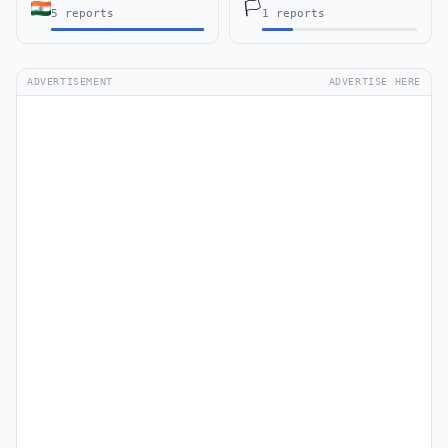
🏳️
5 reports
1 reports
ADVERTISEMENT
ADVERTISE HERE