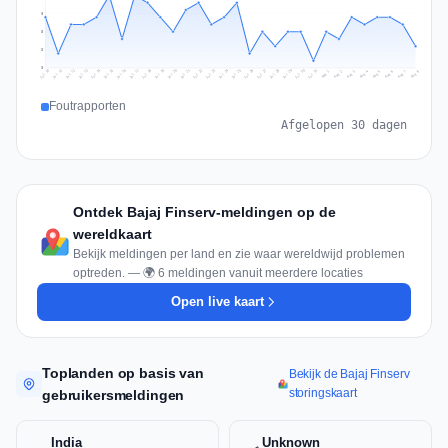
8
5
3
0
Jul 17
Jul 20
Jul 23
Jul 10
Jul 26
Jul 13
Jul 16
Jul 29
Jul 19
Jul 22
Jul 25
Jul 12
Jul 15
Jul 28
Jul 31
Jul 18
Jul 21
Jul 24
Jul 11
Jul 14
Jul 27
Jul 30
Aug 3
Aug 6
Aug 2
Aug 5
Aug 8
Aug 1
Aug 4
Aug 7
Foutrapporten
Afgelopen 30 dagen
Ontdek Bajaj Finserv-meldingen op de
wereldkaart
Bekijk meldingen per land en zie waar wereldwijd problemen
optreden. — 🌍 6 meldingen vanuit meerdere locaties
Open live kaart
Toplanden op basis van
Bekijk de Bajaj Finserv
storingskaart
gebruikersmeldingen
India
Unknown