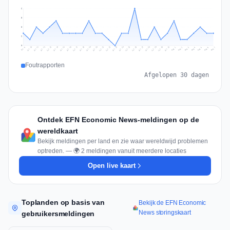
6
5
3
2
0
Jul 16
Jul 19
Jul 22
Jul 25
Jul 12
Jul 15
Jul 28
Jul 31
Jul 18
Jul 21
Jul 24
Jul 11
Jul 14
Jul 27
Jul 30
Jul 17
Jul 20
Jul 23
Jul 10
Jul 13
Jul 26
Jul 29
Aug 2
Aug 5
Aug 1
Aug 4
Jul 9
Aug 7
Aug 3
Aug 6
Foutrapporten
Afgelopen 30 dagen
Ontdek EFN Economic News-meldingen op de
wereldkaart
Bekijk meldingen per land en zie waar wereldwijd problemen
optreden. — 🌍 2 meldingen vanuit meerdere locaties
Open live kaart
Toplanden op basis van
Bekijk de EFN Economic
News storingskaart
gebruikersmeldingen