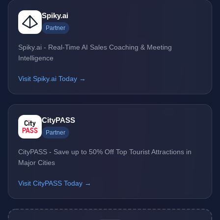
Spiky.ai
Partner
Spiky.ai - Real-Time AI Sales Coaching & Meeting
Intelligence
Visit Spiky.ai Today →
CityPASS
Partner
CityPASS - Save up to 50% Off Top Tourist Attractions in
Major Cities
Visit CityPASS Today →