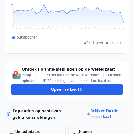
114
86
57
29
0
Jul 15
Jul 18
Jul 31
Jul 21
Jul 24
Jul 11
Jul 14
Jul 27
Jul 30
Jul 17
Jul 20
Jul 23
Jul 10
Jul 13
Jul 26
Jul 29
Jul 16
Jul 19
Jul 22
Jul 12
Jul 25
Jul 28
Aug 1
Aug 4
Jul 9
Aug 3
Jul 8
Aug 6
Aug 2
Aug 5
Foutrapporten
Afgelopen 30 dagen
Ontdek Fortnite-meldingen op de wereldkaart
Bekijk meldingen per land en zie waar wereldwijd problemen
optreden. — 🌍 75 meldingen vanuit meerdere locaties
Open live kaart
Toplanden op basis van
Bekijk de Fortnite
storingskaart
gebruikersmeldingen
United States
France