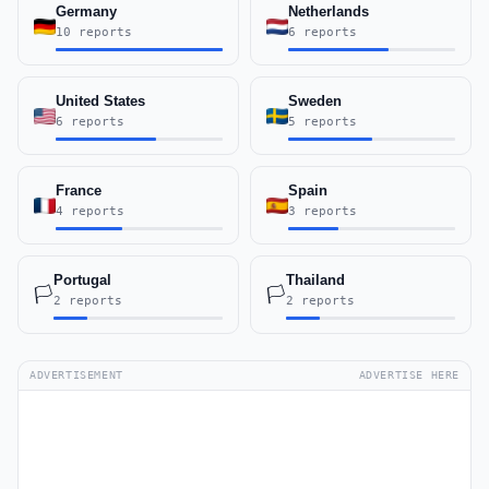
Germany
Netherlands
10 reports
6 reports
United States
Sweden
6 reports
5 reports
France
Spain
4 reports
3 reports
Portugal
Thailand
🏳️
🏳️
2 reports
2 reports
ADVERTISEMENT
ADVERTISE HERE