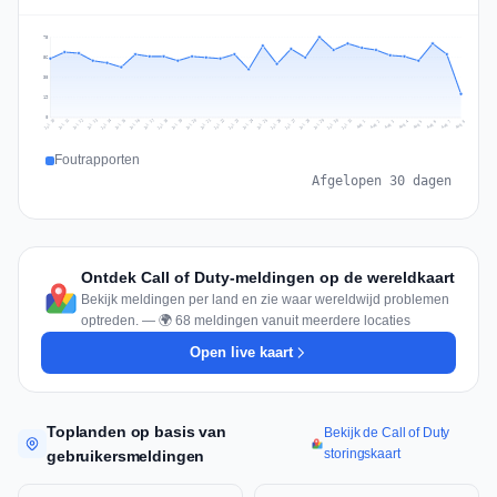
75
56
38
19
0
Jul 17
Jul 20
Jul 23
Jul 10
Jul 26
Jul 13
Jul 16
Jul 29
Jul 19
Jul 22
Jul 25
Jul 12
Jul 15
Jul 28
Jul 31
Jul 18
Jul 21
Jul 24
Jul 11
Jul 14
Jul 27
Jul 30
Aug 3
Aug 6
Aug 2
Aug 5
Aug 8
Aug 1
Aug 4
Aug 7
Foutrapporten
Afgelopen 30 dagen
Ontdek Call of Duty-meldingen op de wereldkaart
Bekijk meldingen per land en zie waar wereldwijd problemen
optreden. — 🌍 68 meldingen vanuit meerdere locaties
Open live kaart
Toplanden op basis van
Bekijk de Call of Duty
storingskaart
gebruikersmeldingen