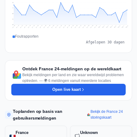
9
7
5
2
0
Jul 17
Jul 20
Jul 23
Jul 10
Jul 26
Jul 13
Jul 16
Jul 29
Jul 19
Jul 22
Jul 25
Jul 12
Jul 15
Jul 28
Jul 31
Jul 18
Jul 21
Jul 24
Jul 11
Jul 14
Jul 27
Jul 30
Aug 3
Aug 6
Aug 2
Aug 5
Aug 8
Aug 1
Aug 4
Aug 7
Foutrapporten
Afgelopen 30 dagen
Ontdek France 24-meldingen op de wereldkaart
Bekijk meldingen per land en zie waar wereldwijd problemen
optreden. — 🌍 6 meldingen vanuit meerdere locaties
Open live kaart
Toplanden op basis van
Bekijk de France 24
storingskaart
gebruikersmeldingen
France
Unknown
🏳️