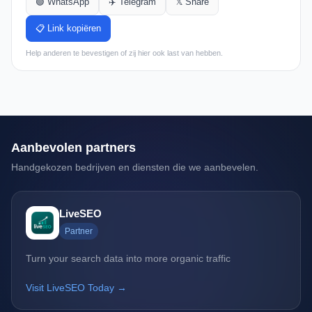
🟢 WhatsApp
✈️ Telegram
𝕏 Share
📋 Link kopiëren
Help anderen te bevestigen of zij hier ook last van hebben.
Aanbevolen partners
Handgekozen bedrijven en diensten die we aanbevelen.
LiveSEO
Partner
Turn your search data into more organic traffic
Visit LiveSEO Today →