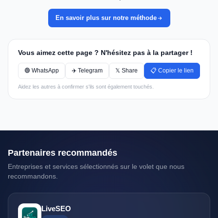
En savoir plus sur notre méthode
Vous aimez cette page ? N'hésitez pas à la partager !
🟢 WhatsApp
✈️ Telegram
𝕏 Share
📋 Copier le lien
Aidez les autres à confirmer s'ils sont également touchés.
Partenaires recommandés
Entreprises et services sélectionnés sur le volet que nous
recommandons.
LiveSEO