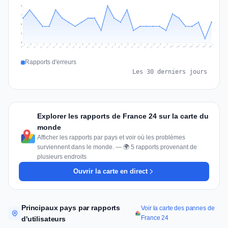
9
7
5
2
0
Jul 16
Jul 19
Jul 22
Jul 25
Jul 12
Jul 15
Jul 28
Jul 31
Jul 18
Jul 21
Jul 24
Jul 11
Jul 14
Jul 27
Jul 30
Jul 17
Jul 20
Jul 23
Jul 10
Jul 13
Jul 26
Jul 29
Aug 2
Aug 5
Aug 1
Aug 4
Jul 9
Aug 7
Aug 3
Aug 6
Rapports d'erreurs
Les 30 derniers jours
Explorer les rapports de France 24 sur la carte du
monde
Afficher les rapports par pays et voir où les problèmes
surviennent dans le monde. — 🌍 5 rapports provenant de
plusieurs endroits
Ouvrir la carte en direct
Principaux pays par rapports
Voir la carte des pannes de
France 24
d'utilisateurs