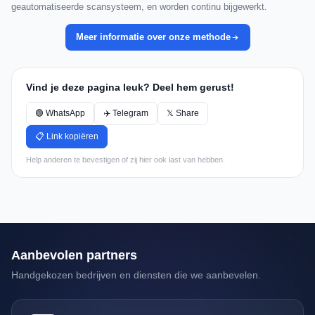
geautomatiseerde scansysteem, en worden continu bijgewerkt.
Meer informatie over onze methode
Vind je deze pagina leuk? Deel hem gerust!
🟢 WhatsApp
✈️ Telegram
𝕏 Share
📋 Link kopiëren
Help anderen te bevestigen of zij hier ook last van hebben.
Aanbevolen partners
Handgekozen bedrijven en diensten die we aanbevelen.