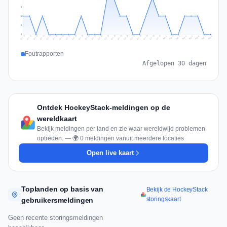
2
1
1
0
Jul 17
Jul 20
Jul 23
Jul 10
Jul 26
Jul 13
Jul 16
Jul 29
Jul 19
Jul 22
Jul 25
Jul 12
Jul 15
Jul 28
Jul 31
Jul 18
Jul 21
Jul 24
Jul 11
Jul 14
Jul 27
Jul 30
Aug 3
Aug 6
Aug 2
Aug 5
Aug 8
Aug 1
Aug 4
Aug 7
Foutrapporten
Afgelopen 30 dagen
Ontdek HockeyStack-meldingen op de
wereldkaart
Bekijk meldingen per land en zie waar wereldwijd problemen
optreden. — 🌍 0 meldingen vanuit meerdere locaties
Open live kaart
Toplanden op basis van
Bekijk de HockeyStack
storingskaart
gebruikersmeldingen
Geen recente storingsmeldingen